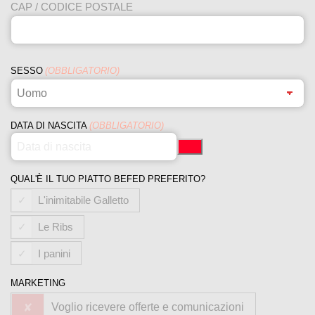
CAP / CODICE POSTALE
SESSO
(OBBLIGATORIO)
DATA DI NASCITA
(OBBLIGATORIO)
QUAL'È IL TUO PIATTO BEFED PREFERITO?
L'inimitabile Galletto
Le Ribs
I panini
MARKETING
Voglio ricevere offerte e comunicazioni