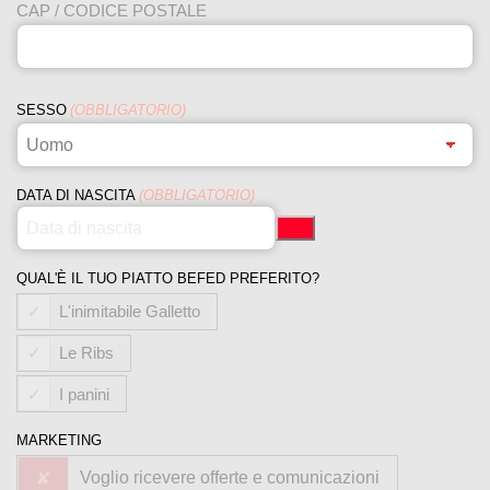
CAP / CODICE POSTALE
SESSO
(OBBLIGATORIO)
DATA DI NASCITA
(OBBLIGATORIO)
QUAL'È IL TUO PIATTO BEFED PREFERITO?
L'inimitabile Galletto
Le Ribs
I panini
MARKETING
Voglio ricevere offerte e comunicazioni