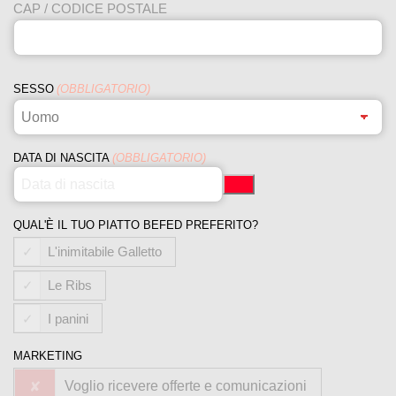
CAP / CODICE POSTALE
SESSO
(OBBLIGATORIO)
DATA DI NASCITA
(OBBLIGATORIO)
QUAL'È IL TUO PIATTO BEFED PREFERITO?
L'inimitabile Galletto
Le Ribs
I panini
MARKETING
Voglio ricevere offerte e comunicazioni