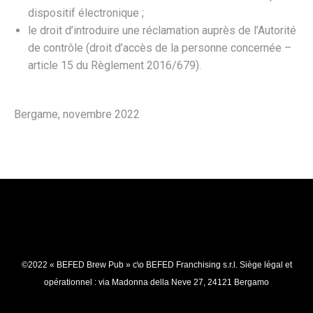
dispositif électronique ;
le droit d’introduire une réclamation auprès de l’Autorité
de contrôle (droit d’accès de la personne concernée –
article 15 du Règlement 2016/679).
Bergame, novembre 2022
©2022 « BEFED Brew Pub » c\o BEFED Franchising s.r.l. Siège légal et
opérationnel : via Madonna della Neve 27, 24121 Bergamo