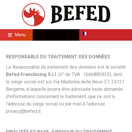
NOTICE D’INFORMATION EN VERTU DES ARTICLES 13
ET 14 DU RÈGLEMENT (UE) 2016/679
Menu
RESPONSABLE DU TRAITEMENT DES DONNÉES
Le Responsable du traitement des données est la société
Befed Franchising S.r.l.
(n° de TVA : 1666880933), dont
le siège social est sis Via Madonna della Neve 27, 24121
Bergame, à laquelle pourra être adressée toute demande
d’informations concernant le traitement, que ce soit à
l’adresse du siège social ou par mail à l’adresse
privacy@befed.it
FINALITÉS ET BASE JURIDIQUE DU TRAITEMENT