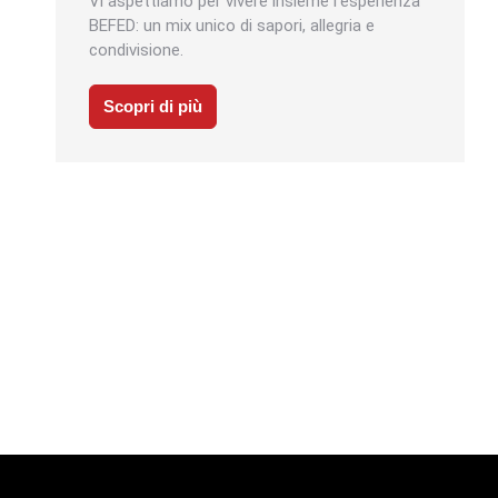
Vi aspettiamo per vivere insieme l’esperienza
BEFED: un mix unico di sapori, allegria e
condivisione.
Scopri di più