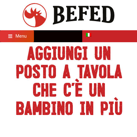
Menu
Aggiungi un
posto a tavola
che c’è un
bambino in più