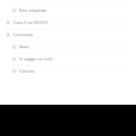
Birra artigianale
Trova il tuo BEFED
Community
News
In viaggio col truck
Concorsi