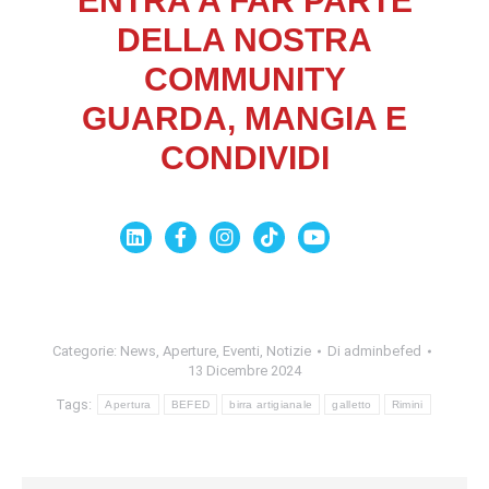
ENTRA A FAR PARTE
DELLA NOSTRA
COMMUNITY
GUARDA, MANGIA E
CONDIVIDI
Categorie:
News
,
Aperture
,
Eventi
,
Notizie
Di
adminbefed
13 Dicembre 2024
Tags:
Apertura
BEFED
birra artigianale
galletto
Rimini