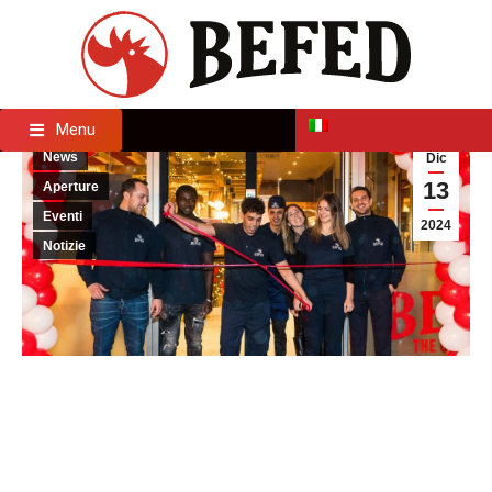
Menu
News
Dic
13
Aperture
Eventi
2024
Notizie