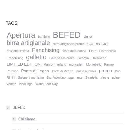
TAGS
BEFED
Apertura
Birra
bambino
birra artigianale
Birra artigianale promo
CORREGGIO
Fanchising
Edizione limitata
festa della donna
Fiera
Fiorenzuola
galletto
Franchising
Galletto alla brace
Genova
Halloween
LIMITED EDITION
Marcon
milano
moncalieri
Montebello
Panino
promo
Ponte di Legno
Paratico
Porte di Mestre
posto a tavola
Pub
Rimini
Salone franchising
San Valentino
spumante
Stradella
trieste
udine
veneto
vicolungo
World Beer Day
BEFED
Chi siamo