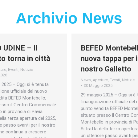
Archivio News
 UDINE – Il
BEFED Montebell
to torna in città
nuova tappa per i
nostro Galletto
ture
,
Eventi
,
Notizie
2026
News
,
Aperture
,
Eventi
,
Notizie
 2025 – Oggi si è tenuta
30 Maggio 2025
zione ufficiale del nuovo
29 maggio 2025 – Oggi si è 
dita BEFED Montebello,
l’inaugurazione ufficiale del
resso il Centro Commerciale
punto vendita BEFED Monteb
 in provincia di Pavia.
situato presso il Centro C
della terza apertura del 2025,
Montebello in provincia di Pa
re passo avanti per il nostro
Si tratta della terza apertur
he continua a crescere
un ulteriore passo avanti per