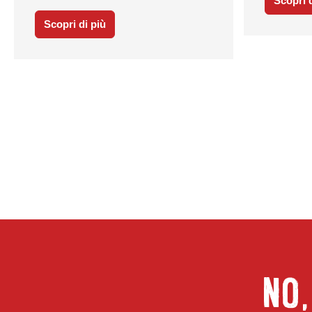
Scopri d
Scopri di più
NO