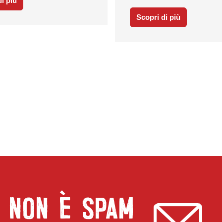
i più
Scopri di più
, NON è SPAM