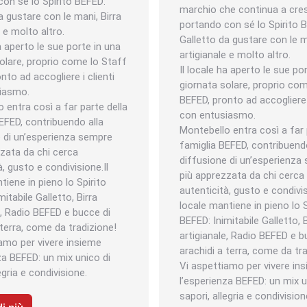
on sé lo Spirito BEFED:
marchio che continua a cre
a gustare con le mani, Birra
portando con sé lo Spirito 
e e molto altro.
Galletto da gustare con le m
ha aperto le sue porte in una
artigianale e molto altro.
olare, proprio come lo Staff
Il locale ha aperto le sue po
nto ad accogliere i clienti
giornata solare, proprio co
iasmo.
BEFED, pronto ad accogliere i
 entra così a far parte della
con entusiasmo.
EFED, contribuendo alla
Montebello entra così a far 
e di un’esperienza sempre
famiglia BEFED, contribuendo
zata da chi cerca
diffusione di un’esperienza
à, gusto e condivisione.Il
più apprezzata da chi cerca
tiene in pieno lo Spirito
autenticità, gusto e condivis
itabile Galletto, Birra
locale mantiene in pieno lo S
e, Radio BEFED e bucce di
BEFED: Inimitabile Galletto, B
 terra, come da tradizione!
artigianale, Radio BEFED e b
amo per vivere insieme
arachidi a terra, come da tr
za BEFED: un mix unico di
Vi aspettiamo per vivere in
egria e condivisione.
l’esperienza BEFED: un mix u
sapori, allegria e condivision