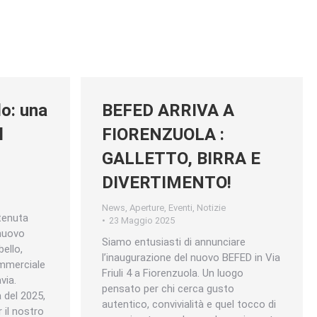
o: una
BEFED ARRIVA A
l
FIORENZUOLA :
GALLETTO, BIRRA E
DIVERTIMENTO!
News
,
Aperture
,
Eventi
,
Notizie
tenuta
23 Maggio 2025
 nuovo
Siamo entusiasti di annunciare
ello,
l’inaugurazione del nuovo BEFED in Via
ommerciale
Friuli 4 a Fiorenzuola. Un luogo
via.
pensato per chi cerca gusto
a del 2025,
autentico, convivialità e quel tocco di
 il nostro