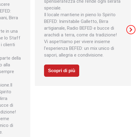
spensieratezza che rende ogni serata
scere
speciale.
BEFED:
Il locale mantiene in pieno lo Spirito
ani, Birra
BEFED: Inimitabile Galletto, Birra
artigianale, Radio BEFED e bucce di
rte in una
arachidi a terra, come da tradizione!
me lo Staff
Vi aspettiamo per vivere insieme
 clienti
l’esperienza BEFED: un mix unico di
sapori, allegria e condivisione.
parte della
 alla
Scopri di più
 sempre
ione.Il
pirito
irra
ucce di
adizione!
sieme
nico di
e.