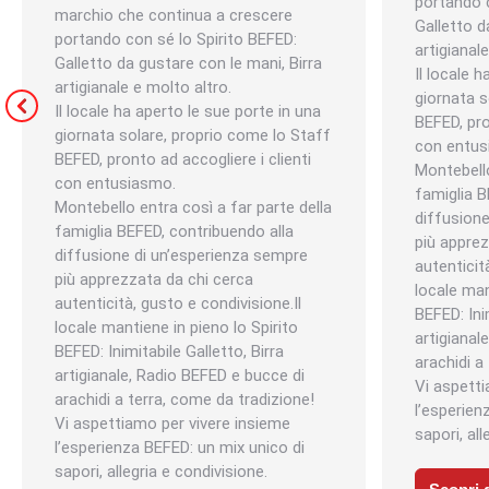
portando c
marchio che continua a crescere
Galletto d
portando con sé lo Spirito BEFED:
artigianal
Galletto da gustare con le mani, Birra
Il locale 
artigianale e molto altro.
giornata s
Il locale ha aperto le sue porte in una
BEFED, pro
giornata solare, proprio come lo Staff
con entus
BEFED, pronto ad accogliere i clienti
Montebello
con entusiasmo.
famiglia B
Montebello entra così a far parte della
diffusion
famiglia BEFED, contribuendo alla
più apprez
diffusione di un’esperienza sempre
autenticit
più apprezzata da chi cerca
locale man
autenticità, gusto e condivisione.Il
BEFED: Inim
locale mantiene in pieno lo Spirito
artigianal
BEFED: Inimitabile Galletto, Birra
arachidi a
artigianale, Radio BEFED e bucce di
Vi aspetti
arachidi a terra, come da tradizione!
l’esperien
Vi aspettiamo per vivere insieme
sapori, all
l’esperienza BEFED: un mix unico di
sapori, allegria e condivisione.