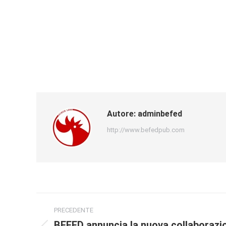
Autore:
adminbefed
http://www.befedpub.com
PRECEDENTE
BEFED annuncia la nuova collaborazi