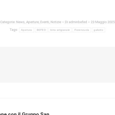
Categorie:
News
,
Aperture
,
Eventi
,
Notizie
Di
adminbefed
23 Maggio 2025
Tags:
Apertura
BEFED
birra artigianale
Fiorenzuola
galletto
one con il Gruppo San