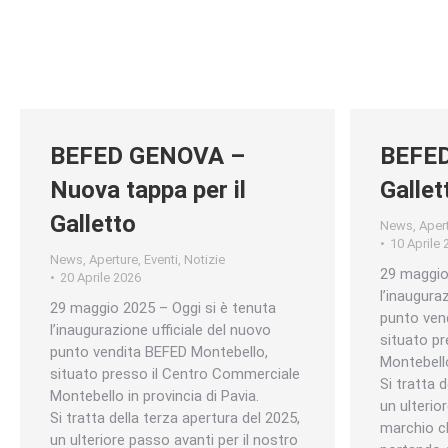
BEFED GENOVA –
BEFED
Nuova tappa per il
Gallet
Galletto
News
,
Aper
10 Aprile 
News
,
Aperture
,
Eventi
,
Notizie
29 maggio
20 Aprile 2026
l’inaugura
29 maggio 2025 – Oggi si è tenuta
punto ven
l’inaugurazione ufficiale del nuovo
situato p
punto vendita BEFED Montebello,
Montebello
situato presso il Centro Commerciale
Si tratta 
Montebello in provincia di Pavia.
un ulterio
Si tratta della terza apertura del 2025,
marchio c
un ulteriore passo avanti per il nostro