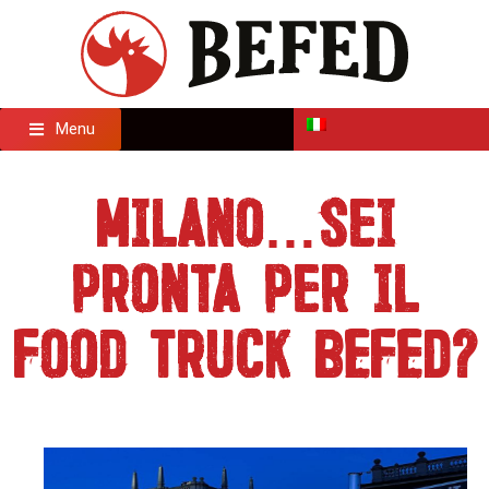
Menu
Milano…sei
pronta per il
Food Truck BEFED?