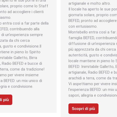
ha aperto le sue porte in una
artigianale e molto altro.
olare, proprio come lo Staff
Il locale ha aperto le sue po
nto ad accogliere i clienti
giornata solare, proprio co
iasmo.
BEFED, pronto ad accogliere i
 entra così a far parte della
con entusiasmo.
EFED, contribuendo alla
Montebello entra così a far 
e di un’esperienza sempre
famiglia BEFED, contribuendo
zata da chi cerca
diffusione di un’esperienza
à, gusto e condivisione.Il
più apprezzata da chi cerca
tiene in pieno lo Spirito
autenticità, gusto e condivis
itabile Galletto, Birra
locale mantiene in pieno lo S
e, Radio BEFED e bucce di
BEFED: Inimitabile Galletto, B
 terra, come da tradizione!
artigianale, Radio BEFED e b
amo per vivere insieme
arachidi a terra, come da tr
za BEFED: un mix unico di
Vi aspettiamo per vivere in
egria e condivisione.
l’esperienza BEFED: un mix u
sapori, allegria e condivision
i più
Scopri di più