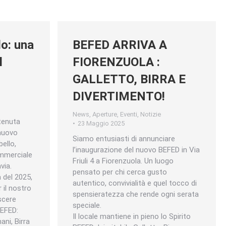
o: una
BEFED ARRIVA A
l
FIORENZUOLA :
GALLETTO, BIRRA E
DIVERTIMENTO!
News
,
Aperture
,
Eventi
,
Notizie
tenuta
23 Maggio 2025
 nuovo
Siamo entusiasti di annunciare
ello,
l’inaugurazione del nuovo BEFED in Via
ommerciale
Friuli 4 a Fiorenzuola. Un luogo
via.
pensato per chi cerca gusto
a del 2025,
autentico, convivialità e quel tocco di
 il nostro
spensieratezza che rende ogni serata
scere
speciale.
BEFED:
Il locale mantiene in pieno lo Spirito
ani, Birra