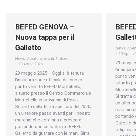
BEFED GENOVA –
BEFED
Nuova tappa per il
Gallet
Galletto
News
,
Aper
10 Aprile 
News
,
Aperture
,
Eventi
,
Notizie
29 maggio
20 Aprile 2026
l’inaugura
29 maggio 2025 – Oggi si è tenuta
punto ven
l’inaugurazione ufficiale del nuovo
situato p
punto vendita BEFED Montebello,
Montebello
situato presso il Centro Commerciale
Si tratta 
Montebello in provincia di Pavia.
un ulterio
Si tratta della terza apertura del 2025,
marchio c
un ulteriore passo avanti per il nostro
portando c
marchio che continua a crescere
Galletto d
portando con sé lo Spirito BEFED:
artigianal
Galletto da gustare con le mani, Birra