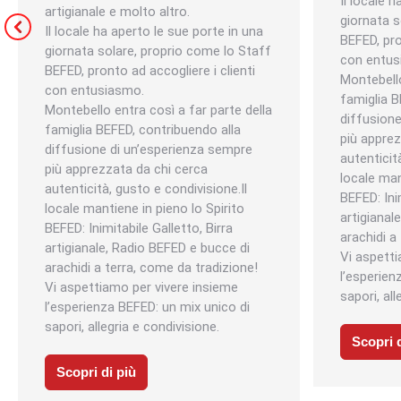
Il locale 
artigianale e molto altro.
giornata s
Il locale ha aperto le sue porte in una
BEFED, pro
giornata solare, proprio come lo Staff
con entus
BEFED, pronto ad accogliere i clienti
Montebello
con entusiasmo.
famiglia B
Montebello entra così a far parte della
diffusion
famiglia BEFED, contribuendo alla
più apprez
diffusione di un’esperienza sempre
autenticit
più apprezzata da chi cerca
locale man
autenticità, gusto e condivisione.Il
BEFED: Inim
locale mantiene in pieno lo Spirito
artigianal
BEFED: Inimitabile Galletto, Birra
arachidi a
artigianale, Radio BEFED e bucce di
Vi aspetti
arachidi a terra, come da tradizione!
l’esperien
Vi aspettiamo per vivere insieme
sapori, all
l’esperienza BEFED: un mix unico di
sapori, allegria e condivisione.
Scopri d
Scopri di più