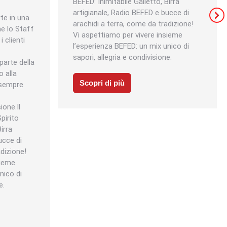
BEFED: Inimitabile Galletto, Birra
artigianale, Radio BEFED e bucce di
rte in una
arachidi a terra, come da tradizione!
me lo Staff
Vi aspettiamo per vivere insieme
 clienti
l’esperienza BEFED: un mix unico di
sapori, allegria e condivisione.
parte della
 alla
Scopri di più
 sempre
ione.Il
pirito
irra
ucce di
adizione!
sieme
nico di
e.