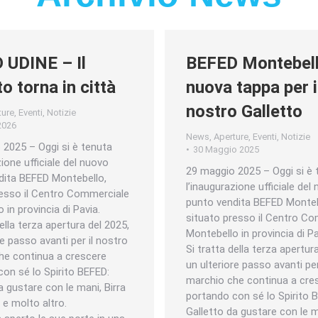
 UDINE – Il
BEFED Montebell
to torna in città
nuova tappa per i
nostro Galletto
ture
,
Eventi
,
Notizie
2026
News
,
Aperture
,
Eventi
,
Notizie
 2025 – Oggi si è tenuta
30 Maggio 2025
zione ufficiale del nuovo
29 maggio 2025 – Oggi si è 
dita BEFED Montebello,
l’inaugurazione ufficiale del
resso il Centro Commerciale
punto vendita BEFED Monteb
 in provincia di Pavia.
situato presso il Centro C
della terza apertura del 2025,
Montebello in provincia di Pa
re passo avanti per il nostro
Si tratta della terza apertur
he continua a crescere
un ulteriore passo avanti per
on sé lo Spirito BEFED:
marchio che continua a cre
a gustare con le mani, Birra
portando con sé lo Spirito 
e e molto altro.
Galletto da gustare con le m